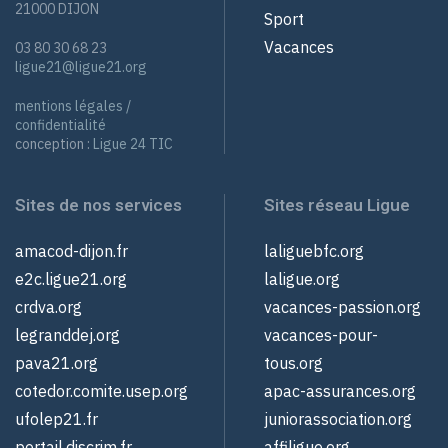
21000 DIJON
Sport
Vacances
03 80 30 68 23
ligue21@ligue21.org
mentions légales /
confidentialité
conception :
Ligue 24 TIC
Sites de nos services
Sites réseau Ligue
amacod-dijon.fr
laliguebfc.org
e2c.ligue21.org
laligue.org
crdva.org
vacances-passion.org
legranddej.org
vacances-pour-
pava21.org
tous.org
cotedor.comite.usep.org
apac-assurances.org
ufolep21.fr
juniorassociation.org
portail.discrim.fr
affiligue.org